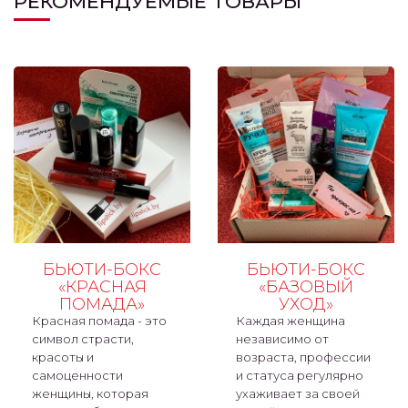
РЕКОМЕНДУЕМЫЕ ТОВАРЫ
БЬЮТИ-БОКС
БЬЮТИ-БОКС
«КРАСНАЯ
«БАЗОВЫЙ
ПОМАДА»
УХОД»
Красная помада - это
Каждая женщина
символ страсти,
независимо от
красоты и
возраста, профессии
самоценности
и статуса регулярно
женщины, которая
ухаживает за своей